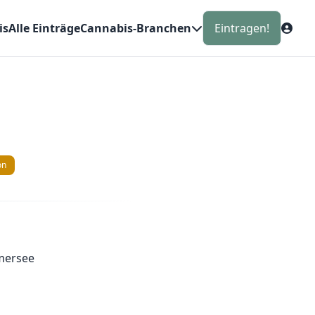
is
Alle Einträge
Cannabis-Branchen
Eintragen!
on
mersee