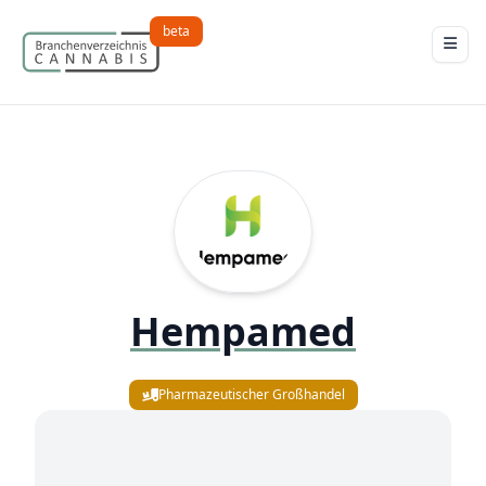
beta
Hempamed
Pharmazeutischer Großhandel